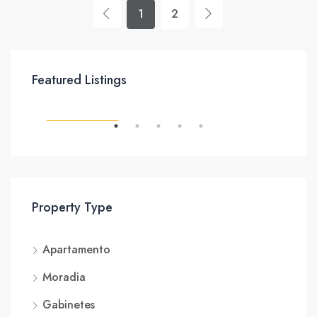
1
2
Featured Listings
NTO
CARACTERÍSTICAS
CAR
Property Type
Apartamento
Moradia
Gabinetes