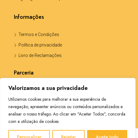
Informações
Termos e Condições
Política de privacidade
Livro de Reclamações
Parceria
Valorizamos a sua privacidade
Katia Portela -Solicitadora CP5703
Utilizamos cookies para melhorar a sua experiência de
navegação, apresentar anúncios ou conteúdos personalizados e
analisar o nosso tráfego. Ao clicar em "Aceitar Todos", concorda
com a utilização de cookies.
Facebook
Linkedin
Instagram
Personalizar
Rejeitar
Aceite tudo
© AMI 13225 | Todos os direitos reservados.