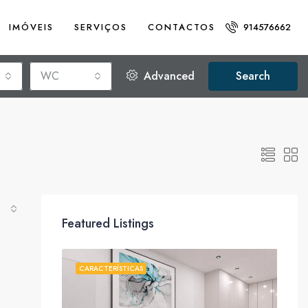
IMÓVEIS
SERVIÇOS
CONTACTOS
914576662
WC
Advanced
Search
Featured Listings
RENDAMENTO
CARACTERÍSTICAS
CAR