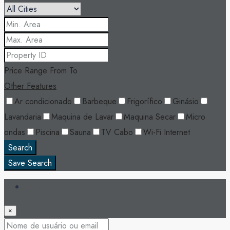
Price Range
From
To
Other Features
Ar condicionado
Barbeque
Frigorífico
Ginásio
Lavandaria
Maquina de Lavar
Maquina Secar
Micro
ondas
Piscina
Sauna
TV Cabo
Wi-Fi Internet
Search
Save Search
Entrar
×