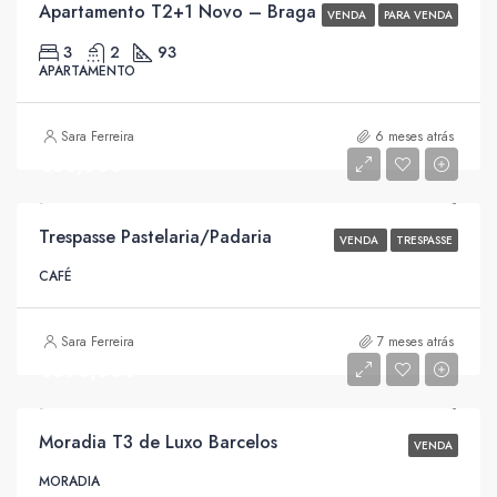
Apartamento T2+1 Novo – Braga
VENDA
PARA VENDA
3
2
93
APARTAMENTO
Sara Ferreira
6 meses atrás
€35,000
Trespasse Pastelaria/Padaria
VENDA
TRESPASSE
CAFÉ
Sara Ferreira
7 meses atrás
€390,000
Moradia T3 de Luxo Barcelos
VENDA
MORADIA