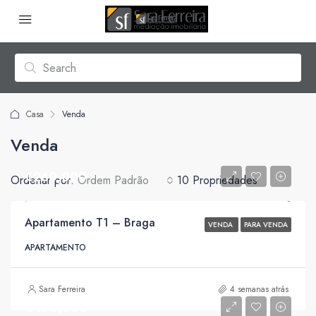
Casa
Venda
Venda
€260,000
Ordenar por:
Ordem Padrão
10 Propriedades
Apartamento T1 – Braga
VENDA
PARA VENDA
APARTAMENTO
Sara Ferreira
4 semanas atrás
€490,000