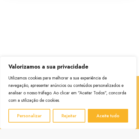
Valorizamos a sua privacidade
Utilizamos cookies para melhorar a sua experiência de
navegação, apresentar anúncios ou conteúdos personalizados e
analisar o nosso tráfego. Ao clicar em "Aceitar Todos", concorda
Contactos
com a utilização de cookies.
R. Prof. Machado Vilela 110 5º, S.5, 4715-045 Braga
Personalizar
Rejeitar
Aceite tudo
geral@sara-ferreira.pt