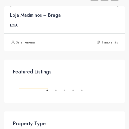
Loja Maximinos – Braga
LOJA
Sara Ferreira
1 ano atrás
Featured Listings
NTO
CARACTERÍSTICAS
CAR
Property Type