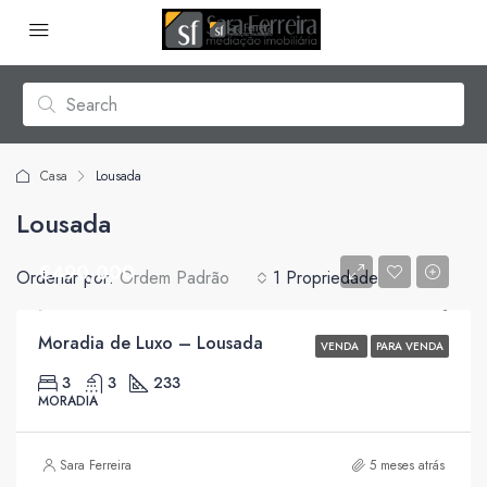
Casa
Lousada
Lousada
€490,000
Ordenar por:
Ordem Padrão
1 Propriedade
Moradia de Luxo – Lousada
VENDA
PARA VENDA
3
3
233
MORADIA
Sara Ferreira
5 meses atrás