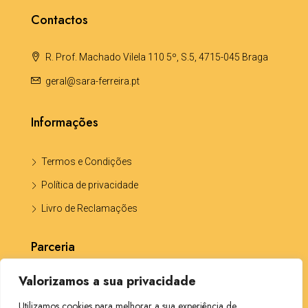
Contactos
R. Prof. Machado Vilela 110 5º, S.5, 4715-045 Braga
geral@sara-ferreira.pt
Informações
Termos e Condições
Política de privacidade
Livro de Reclamações
Parceria
Valorizamos a sua privacidade
Katia Portela -Solicitadora CP5703
Utilizamos cookies para melhorar a sua experiência de