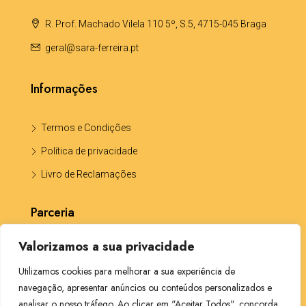
R. Prof. Machado Vilela 110 5º, S.5, 4715-045 Braga
geral@sara-ferreira.pt
Informações
Termos e Condições
Política de privacidade
Livro de Reclamações
Parceria
Valorizamos a sua privacidade
Katia Portela -Solicitadora CP5703
Utilizamos cookies para melhorar a sua experiência de
navegação, apresentar anúncios ou conteúdos personalizados e
analisar o nosso tráfego. Ao clicar em "Aceitar Todos", concorda