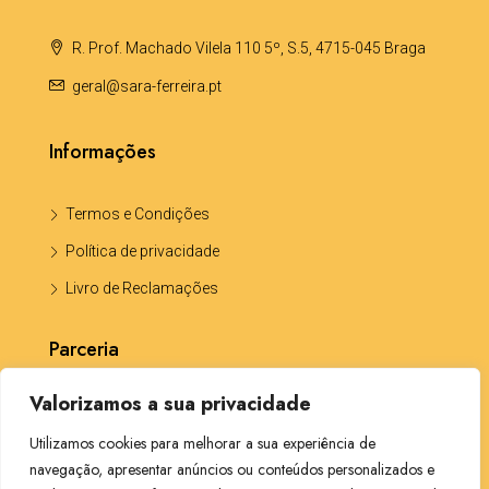
R. Prof. Machado Vilela 110 5º, S.5, 4715-045 Braga
geral@sara-ferreira.pt
Informações
Termos e Condições
Política de privacidade
Livro de Reclamações
Parceria
Valorizamos a sua privacidade
Katia Portela -Solicitadora CP5703
Utilizamos cookies para melhorar a sua experiência de
navegação, apresentar anúncios ou conteúdos personalizados e